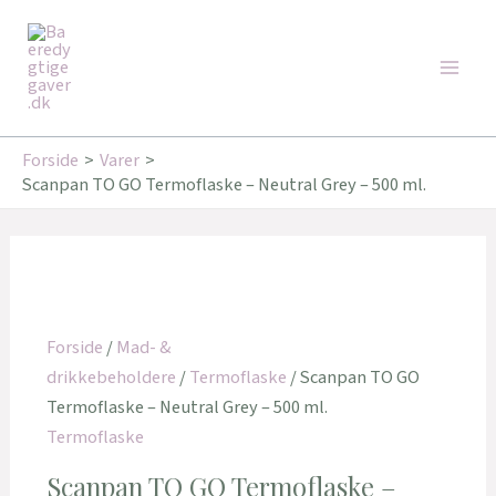
Gå
Den
Den
Den
Den
Den
Den
Main
til
oprindelige
oprindelige
oprindelige
aktuelle
aktuelle
aktuelle
Tilbud!
Tilbud!
Tilbud!
Tilbud!
Tilbud!
Tilbud!
Men
indholdet
pris
pris
pris
pris
pris
pris
var:
var:
var:
er:
er:
er:
34,95 kr..
179,95 kr..
179,00 kr..
29,95 kr..
162,00 kr..
143,20 kr..
Forside
Varer
Scanpan TO GO Termoflaske – Neutral Grey – 500 ml.
Forside
/
Mad- &
drikkebeholdere
/
Termoflaske
/ Scanpan TO GO
Termoflaske – Neutral Grey – 500 ml.
Termoflaske
Scanpan TO GO Termoflaske –