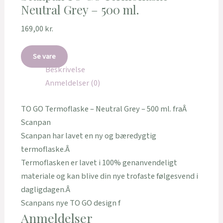
Neutral Grey – 500 ml.
169,00
kr.
Se vare
Beskrivelse
Anmeldelser (0)
TO GO Termoflaske – Neutral Grey – 500 ml. fraÂ
Scanpan
Scanpan har lavet en ny og bæredygtig
termoflaske.Â
Termoflasken er lavet i 100% genanvendeligt
materiale og kan blive din nye trofaste følgesvend i
dagligdagen.Â
Scanpans nye TO GO design f
Anmeldelser