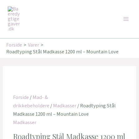
Gå
Den
Den
Den
Den
Den
Den
Main
til
oprindelige
oprindelige
oprindelige
aktuelle
aktuelle
aktuelle
Tilbud!
Tilbud!
Tilbud!
Tilbud!
Tilbud!
Tilbud!
Men
indholdet
pris
pris
pris
pris
pris
pris
var:
var:
var:
er:
er:
er:
269,00 kr..
169,00 kr..
219,00 kr..
215,20 kr..
167,95 kr..
175,20 kr..
Forside
Varer
Roadtyping Stål Madkasse 1200 ml – Mountain Love
Forside
/
Mad- &
drikkebeholdere
/
Madkasser
/ Roadtyping Stål
Madkasse 1200 ml – Mountain Love
Madkasser
Roadtyping Stål Madkasse 1200 ml