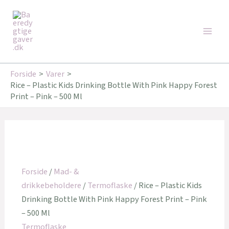
Gå
Den
Den
Den
Den
Main
til
oprindelige
oprindelige
aktuelle
aktuelle
Tilbud!
Tilbud!
Tilbud!
Tilbud!
Men
indholdet
pris
pris
pris
pris
var:
var:
er:
er:
179,00 kr..
349,00 kr..
143,20 kr..
346,00 kr..
Forside
Varer
Rice – Plastic Kids Drinking Bottle With Pink Happy Forest
Print – Pink – 500 Ml
Forside
/
Mad- &
drikkebeholdere
/
Termoflaske
/ Rice – Plastic Kids
Drinking Bottle With Pink Happy Forest Print – Pink
– 500 Ml
Termoflaske