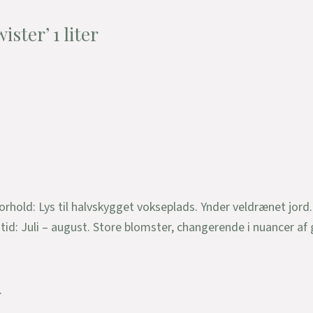
ster’ 1 liter
rhold: Lys til halvskygget vokseplads. Ynder veldrænet jor
tid: Juli – august. Store blomster, changerende i nuancer a
.