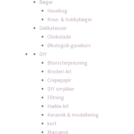
Bøger
Havebog
Krea- & hobbybøger
Delikatesser
Chokolade
Økologisk gavekurv
DIY
Blomsterpresning
Broderi-kit
Crepepapir
DIY smykker
Filtning
Hækle-kit
Keramik & modellering
kort
Macramé