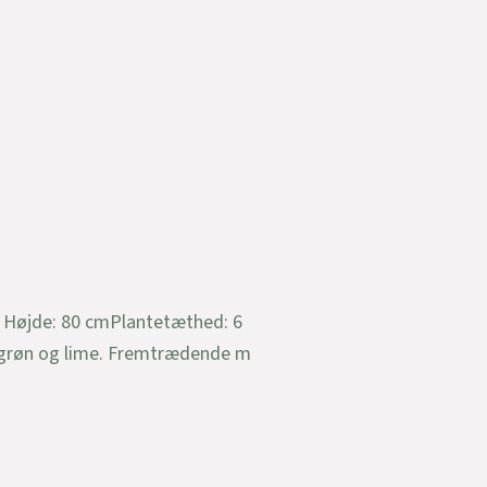
d. Højde: 80 cmPlantetæthed: 6
f grøn og lime. Fremtrædende m