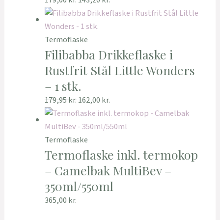
179,00
kr.
143,20
kr.
Termoflaske
Filibabba Drikkeflaske i
Rustfrit Stål Little Wonders
– 1 stk.
179,95
kr.
162,00
kr.
Termoflaske
Termoflaske inkl. termokop
– Camelbak MultiBev –
350ml/550ml
365,00
kr.