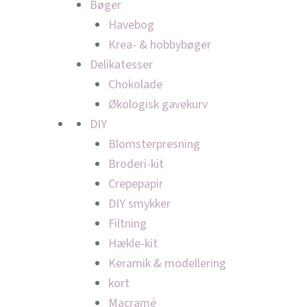
Bøger
Havebog
Krea- & hobbybøger
Delikatesser
Chokolade
Økologisk gavekurv
DIY
Blomsterpresning
Broderi-kit
Crepepapir
DIY smykker
Filtning
Hækle-kit
Keramik & modellering
kort
Macramé