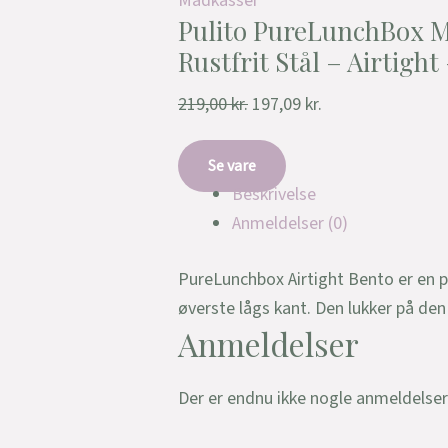
Madkasser
Pulito PureLunchBox 
Rustfrit Stål – Airtight
219,00
kr.
197,09
kr.
Se vare
Beskrivelse
Anmeldelser (0)
PureLunchbox Airtight Bento er en pr
øverste lågs kant. Den lukker på de
Anmeldelser
Der er endnu ikke nogle anmeldelser