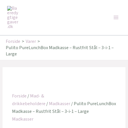
Gå
Den
Den
Den
Den
Main
til
oprindelige
oprindelige
aktuelle
aktuelle
Tilbud!
Tilbud!
Tilbud!
Men
indholdet
pris
pris
pris
pris
var:
var:
er:
er:
269,00 kr..
249,00 kr..
199,89 kr..
199,20 kr..
Forside
Varer
Pulito PureLunchBox Madkasse – Rustfrit Stål – 3-i-1 –
Large
Forside
/
Mad- &
drikkebeholdere
/
Madkasser
/ Pulito PureLunchBox
Madkasse – Rustfrit Stål – 3-i-1 – Large
Madkasser