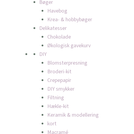
Bøger
Havebog
Krea- & hobbybøger
Delikatesser
Chokolade
Økologisk gavekurv
DIY
Blomsterpresning
Broderi-kit
Crepepapir
DIY smykker
Filtning
Hækle-kit
Keramik & modellering
kort
Macramé