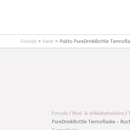
Forside
Varer
Pulito PureDrinkBottle Termoflas
Forside
/
Mad- & drikkebeholdere
/
PureDrinkBottle Termoflaske – Rustf