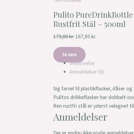
Termoflaske
Pulito PureDrinkBottle
Rustfrit Stål – 500ml
179,00
kr.
167,95
kr.
Se vare
Beskrivelse
Anmeldelser (0)
Sig farvel til plastikflasker, dåser og
Pulitos drikkeflasker har dobbelt-is
Ren rustfri stål er yderst velegnet til
Anmeldelser
Der er endnu ikke nogle anmeldelser