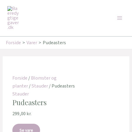
Gå
Den
Den
Main
til
oprindelige
aktuelle
Tilbud!
Tilbud!
Men
indholdet
pris
pris
var:
er:
109,95 kr..
92,95 kr..
Forside
Varer
Pudeasters
Forside
/
Blomster og
planter
/
Stauder
/ Pudeasters
Stauder
Pudeasters
299,00
kr.
Se vare