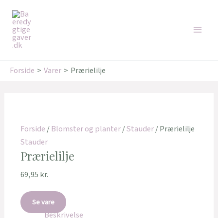
Gå
Main
til
Men
indholdet
Forside
Varer
Prærielilje
Forside
/
Blomster og planter
/
Stauder
/ Prærielilje
Stauder
Prærielilje
69,95
kr.
Se vare
Beskrivelse