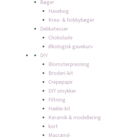
Bøger
Havebog
Krea- & hobbybøger
Delikatesser
Chokolade
Økologisk gavekurv
DIY
Blomsterpresning
Broderi-kit
Crepepapir
DIY smykker
Filtning
Hækle-kit
Keramik & modellering
kort
Macramé