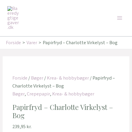
Gå
Main
til
Men
indholdet
Forside
Varer
Papirfryd – Charlotte Virkelyst – Bog
Forside
/
Bøger
/
Krea- & hobbybøger
/ Papirfryd –
Charlotte Virkelyst – Bog
Bøger
,
Crepepapir
,
Krea- & hobbybøger
Papirfryd – Charlotte Virkelyst –
Bog
239,95
kr.