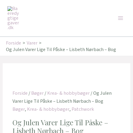
Gå
Main
til
Men
indholdet
Forside
Varer
Og Julen Varer Lige Til Påske – Lisbeth Nørbach – Bog
Forside
/
Bøger
/
Krea- & hobbybøger
/ Og Julen
Varer Lige Til Påske – Lisbeth Nørbach – Bog
Bøger
,
Krea- & hobbybøger
,
Patchwork
Og Julen Varer Lige Til Påske –
Lisbeth Nørbach – Bog