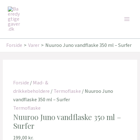
Gå
Den
Den
Den
Den
Main
til
oprindelige
oprindelige
aktuelle
aktuelle
Tilbud!
Tilbud!
Tilbud!
Tilbud!
Men
indholdet
pris
pris
pris
pris
var:
var:
er:
er:
249,95 kr..
219,00 kr..
171,00 kr..
175,20 kr..
Forside
Varer
Nuuroo Juno vandflaske 350 ml – Surfer
Forside
/
Mad- &
drikkebeholdere
/
Termoflaske
/ Nuuroo Juno
vandflaske 350 ml – Surfer
Termoflaske
Nuuroo Juno vandflaske 350 ml –
Surfer
199,00
kr.