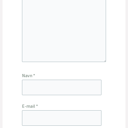
Navn
*
E-mail
*