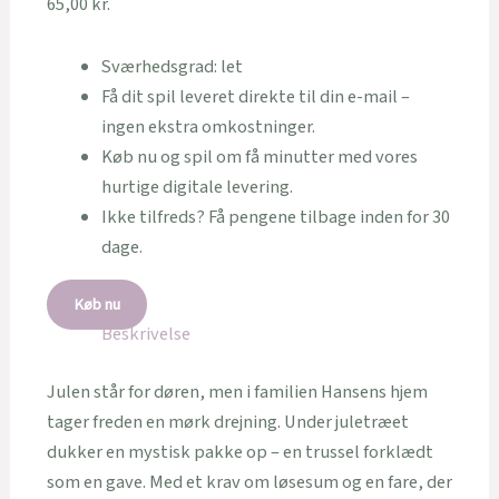
65,00
kr.
Sværhedsgrad: let
Få dit spil leveret direkte til din e-mail –
ingen ekstra omkostninger.
Køb nu og spil om få minutter med vores
hurtige digitale levering.
Ikke tilfreds? Få pengene tilbage inden for 30
dage.
Køb nu
Beskrivelse
Julen står for døren, men i familien Hansens hjem
tager freden en mørk drejning. Under juletræet
dukker en mystisk pakke op – en trussel forklædt
som en gave. Med et krav om løsesum og en fare, der