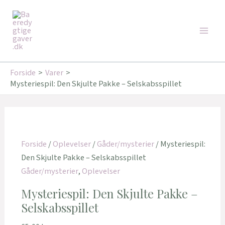
Gå
Main
til
Men
indholdet
Forside
Varer
Mysteriespil: Den Skjulte Pakke – Selskabsspillet
Forside
/
Oplevelser
/
Gåder/mysterier
/ Mysteriespil:
Den Skjulte Pakke – Selskabsspillet
Gåder/mysterier
,
Oplevelser
Mysteriespil: Den Skjulte Pakke –
Selskabsspillet