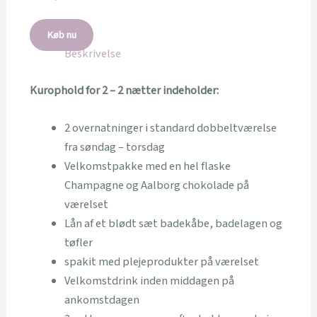
Køb nu
Beskrivelse
Kurophold for 2 – 2 nætter indeholder:
2 overnatninger i standard dobbeltværelse
fra søndag – torsdag
Velkomstpakke med en hel flaske
Champagne og Aalborg chokolade på
værelset
Lån af et blødt sæt badekåbe, badelagen og
tøfler
spakit med plejeprodukter på værelset
Velkomstdrink inden middagen på
ankomstdagen