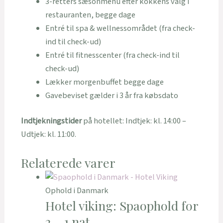
3-retters sæsonmenu efter kokkens valg i
restauranten, begge dage
Entré til spa & wellnessområdet (fra check-
ind til check-ud)
Entré til fitnesscenter (fra check-ind til
check-ud)
Lækker morgenbuffet begge dage
Gavebeviset gælder i 3 år fra købsdato
Indtjekningstider
på hotellet: Indtjek: kl. 14:00 –
Udtjek: kl. 11:00.
Relaterede varer
Ophold i Danmark
Hotel viking: Spaophold for
2 – 1 nat