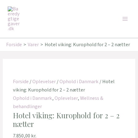
Gå
Main
til
Men
indholdet
Forside
Varer
Hotel viking: Kurophold for 2 – 2 nætter
Forside
/
Oplevelser
/
Ophold i Danmark
/ Hotel
viking: Kurophold for 2 – 2 nætter
Ophold i Danmark
,
Oplevelser
,
Wellness &
behandlinger
Hotel viking: Kurophold for 2 – 2
nætter
7.850,00
kr.