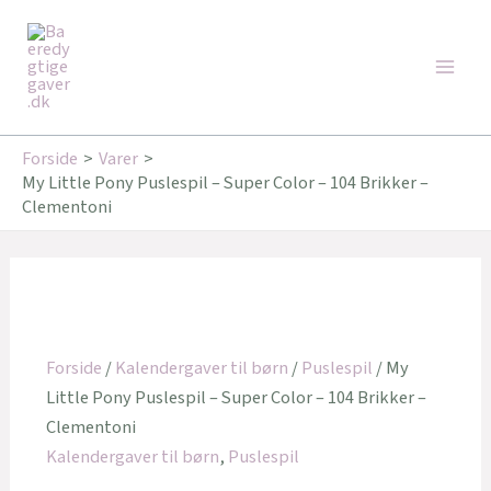
Gå
Main
til
Men
indholdet
Forside
Varer
My Little Pony Puslespil – Super Color – 104 Brikker –
Clementoni
Forside
/
Kalendergaver til børn
/
Puslespil
/ My
Little Pony Puslespil – Super Color – 104 Brikker –
Clementoni
Kalendergaver til børn
,
Puslespil