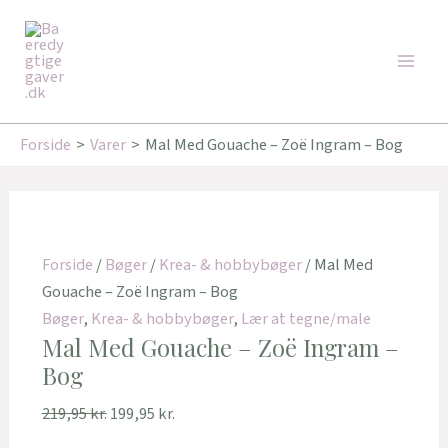
Gå
Den
Den
Den
Den
Main
til
oprindelige
oprindelige
aktuelle
aktuelle
Tilbud!
Tilbud!
Tilbud!
Men
indholdet
pris
pris
pris
pris
var:
var:
er:
er:
219,95 kr..
289,95 kr..
199,95 kr..
239,95 kr..
Forside
Varer
Mal Med Gouache – Zoë Ingram – Bog
Forside
/
Bøger
/
Krea- & hobbybøger
/ Mal Med
Gouache – Zoë Ingram – Bog
Bøger
,
Krea- & hobbybøger
,
Lær at tegne/male
Mal Med Gouache – Zoë Ingram –
Bog
219,95
kr.
199,95
kr.