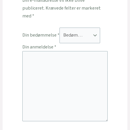
Din e-mailadresse vil ikke blive
publiceret.
Krævede felter er markeret
med
*
Din bedømmelse
*
Din anmeldelse
*