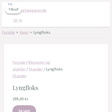
Main
Gå
Den
Den
Menu
til
oprindelige
aktuelle
Tilbud!
Tilbud!
indholdet
pris
pris
var:
er:
239,00 kr..
160,00 kr..
Forside
Varer
Lyngfloks
Forside
/
Blomster og
planter
/
Stauder
/ Lyngfloks
Stauder
Lyngfloks
299,00
kr.
Se vare