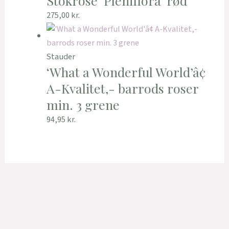
Stokrose ‘Pleniflora’ rød
275,00
kr.
Stauder
‘What a Wonderful World’â¢
A-Kvalitet,- barrods roser
min. 3 grene
94,95
kr.