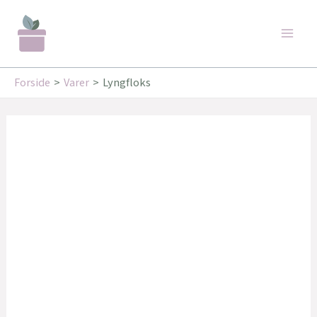
Gå
Main
til
Men
indholdet
Forside
Varer
Lyngfloks