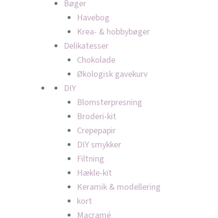
Bøger
Havebog
Krea- & hobbybøger
Delikatesser
Chokolade
Økologisk gavekurv
DIY
Blomsterpresning
Broderi-kit
Crepepapir
DIY smykker
Filtning
Hækle-kit
Keramik & modellering
kort
Macramé