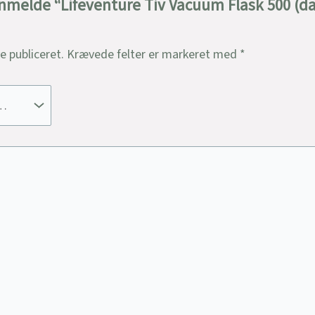
 anmelde “Lifeventure Tiv Vacuum Flask 500 (da
ve publiceret.
Krævede felter er markeret med
*