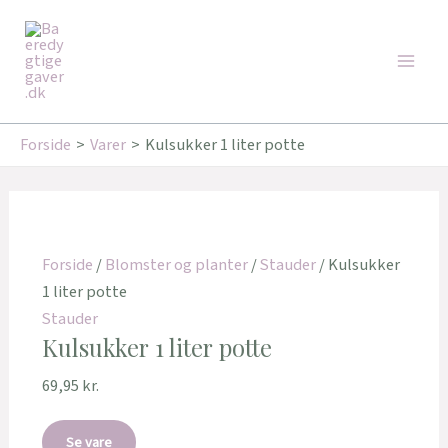
Gå
Den
Den
Den
Den
Main
til
oprindelige
oprindelige
aktuelle
aktuelle
Tilbud!
Tilbud!
Tilbud!
Tilbud!
Men
indholdet
pris
pris
pris
pris
var:
var:
er:
er:
99,95 kr..
239,00 kr..
89,95 kr..
160,00 kr..
Forside
Varer
Kulsukker 1 liter potte
Forside
/
Blomster og planter
/
Stauder
/ Kulsukker
1 liter potte
Stauder
Kulsukker 1 liter potte
69,95
kr.
Se vare