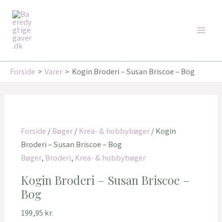
Gå
Main
til
Men
indholdet
Forside
Varer
Kogin Broderi – Susan Briscoe – Bog
Forside
/
Bøger
/
Krea- & hobbybøger
/ Kogin
Broderi – Susan Briscoe – Bog
Bøger
,
Broderi
,
Krea- & hobbybøger
Kogin Broderi – Susan Briscoe –
Bog
199,95
kr.