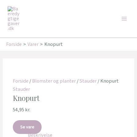
Gå
Main
til
Men
indholdet
Forside
Varer
Knopurt
Forside
/
Blomster og planter
/
Stauder
/ Knopurt
Stauder
Knopurt
54,95
kr.
Se vare
Beskrivelse