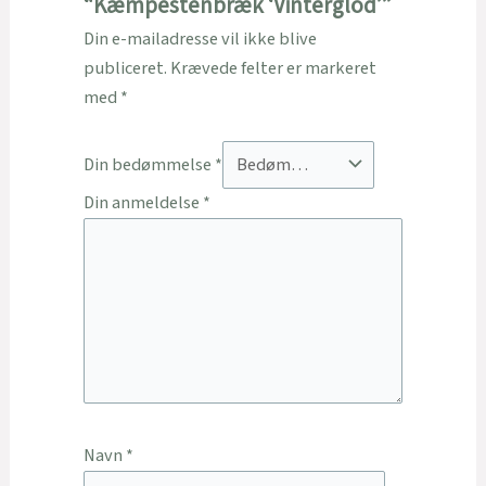
“Kæmpestenbræk ‘Vinterglöd’”
Din e-mailadresse vil ikke blive
publiceret.
Krævede felter er markeret
med
*
Din bedømmelse
*
Din anmeldelse
*
Navn
*