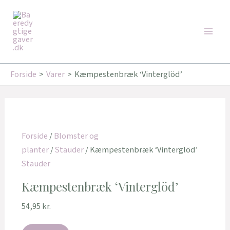
Gå
Main
til
Men
indholdet
Forside
Varer
Kæmpestenbræk ‘Vinterglöd’
Forside
/
Blomster og
planter
/
Stauder
/ Kæmpestenbræk ‘Vinterglöd’
Stauder
Kæmpestenbræk ‘Vinterglöd’
54,95
kr.