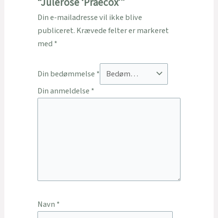
“Julerose ‘Praecox’”
Din e-mailadresse vil ikke blive
publiceret.
Krævede felter er markeret
med
*
Din bedømmelse
*
Din anmeldelse
*
Navn
*