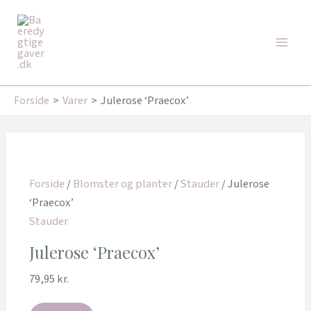
Gå
Den
Den
Main
til
oprindelige
aktuelle
Tilbud!
Tilbud!
Men
indholdet
pris
pris
var:
er:
109,95 kr..
92,95 kr..
Forside
Varer
Julerose ‘Praecox’
Forside
/
Blomster og planter
/
Stauder
/ Julerose
‘Praecox’
Stauder
Julerose ‘Praecox’
79,95
kr.