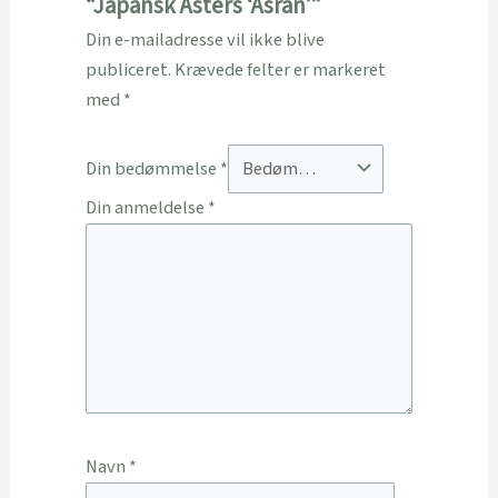
“Japansk Asters ‘Asran’”
Din e-mailadresse vil ikke blive
publiceret.
Krævede felter er markeret
med
*
Din bedømmelse
*
Din anmeldelse
*
Navn
*