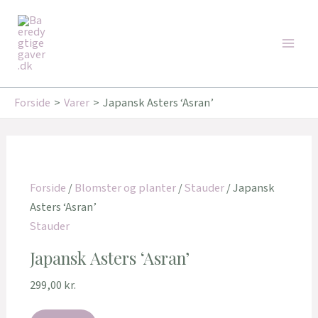
Gå
Main
til
Men
indholdet
Forside
Varer
Japansk Asters ‘Asran’
Forside
/
Blomster og planter
/
Stauder
/ Japansk
Asters ‘Asran’
Stauder
Japansk Asters ‘Asran’
299,00
kr.