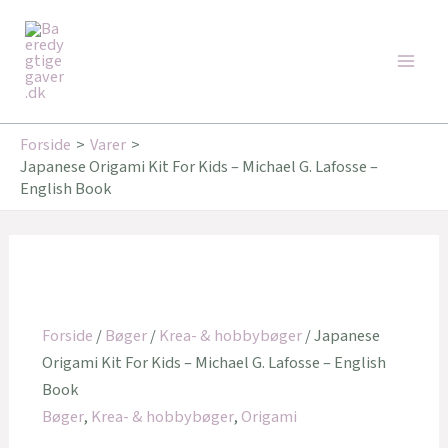
Gå
Main
til
Men
indholdet
Forside
Varer
Japanese Origami Kit For Kids – Michael G. Lafosse –
English Book
Forside
/
Bøger
/
Krea- & hobbybøger
/ Japanese
Origami Kit For Kids – Michael G. Lafosse – English
Book
Bøger
,
Krea- & hobbybøger
,
Origami