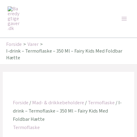
Gå
Den
Den
Den
Den
Den
Den
Main
til
oprindelige
oprindelige
oprindelige
aktuelle
aktuelle
aktuelle
Tilbud!
Tilbud!
Tilbud!
Tilbud!
Tilbud!
Tilbud!
Men
indholdet
pris
pris
pris
pris
pris
pris
var:
var:
var:
er:
er:
er:
179,00 kr..
349,95 kr..
199,00 kr..
143,20 kr..
246,00 kr..
159,20 kr..
Forside
Varer
I-drink – Termoflaske – 350 Ml – Fairy Kids Med Foldbar
Hætte
Forside
/
Mad- & drikkebeholdere
/
Termoflaske
/ I-
drink – Termoflaske – 350 Ml – Fairy Kids Med
Foldbar Hætte
Termoflaske