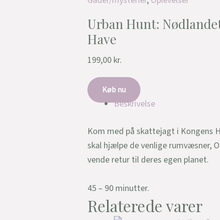
Gåder/mysterier
,
Oplevelser
Urban Hunt: Nødlandet
Have
199,00
kr.
Køb nu
Beskrivelse
Kom med på skattejagt i Kongens Ha
skal hjælpe de venlige rumvæsner, O
vende retur til deres egen planet.
45 – 90 minutter.
Relaterede varer