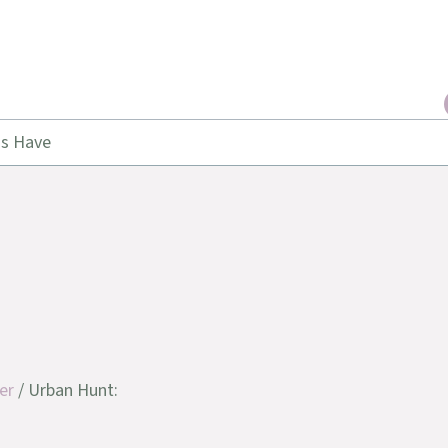
ns Have
er
/ Urban Hunt: