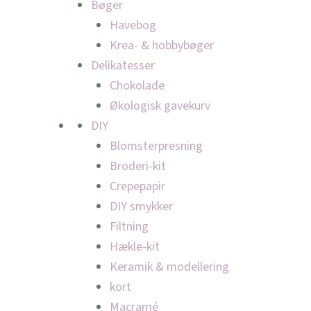
Bøger
Havebog
Krea- & hobbybøger
Delikatesser
Chokolade
Økologisk gavekurv
DIY
Blomsterpresning
Broderi-kit
Crepepapir
DIY smykker
Filtning
Hækle-kit
Keramik & modellering
kort
Macramé