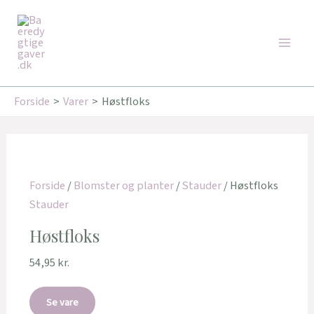
Gå
Den
Den
Main
til
oprindelige
aktuelle
Tilbud!
Tilbud!
Men
indholdet
pris
pris
var:
er:
99,95 kr..
89,95 kr..
Forside
Varer
Høstfloks
Forside
/
Blomster og planter
/
Stauder
/ Høstfloks
Stauder
Høstfloks
54,95
kr.
Se vare