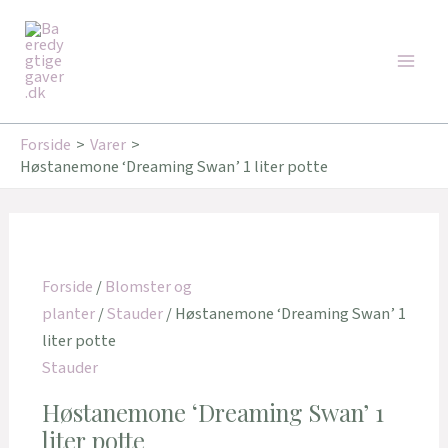
Gå
Main
til
Men
indholdet
Forside
Varer
Høstanemone ‘Dreaming Swan’ 1 liter potte
Forside
/
Blomster og
planter
/
Stauder
/ Høstanemone ‘Dreaming Swan’ 1
liter potte
Stauder
Høstanemone ‘Dreaming Swan’ 1
liter potte