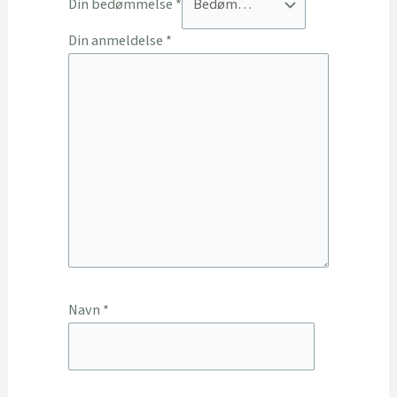
Din bedømmelse
*
Din anmeldelse
*
Navn
*