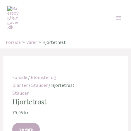
Gå
Den
Den
Main
til
oprindelige
aktuelle
Tilbud!
Tilbud!
Men
indholdet
pris
pris
var:
er:
109,95 kr..
92,95 kr..
Forside
Varer
Hjortetrøst
Forside
/
Blomster og
planter
/
Stauder
/ Hjortetrøst
Stauder
Hjortetrøst
79,95
kr.
Se vare