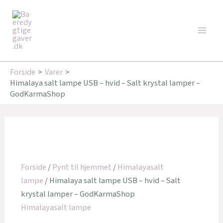
Gå
Main
til
Men
indholdet
Forside
Varer
Himalaya salt lampe USB – hvid – Salt krystal lamper –
GodKarmaShop
Forside
/
Pynt til hjemmet
/
Himalayasalt
lampe
/ Himalaya salt lampe USB – hvid – Salt
krystal lamper – GodKarmaShop
Himalayasalt lampe