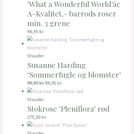
‘What a Wonderful World’â¢
A-Kvalitet,- barrods roser
min. 3 grene
94,95
kr.
Stauder
Susanne Harding
‘Sommerfugle og blomster’
99,95
kr.
89,95
kr.
Stauder
Stokrose ‘Pleniflora’ rød
275,00
kr.
Stauder