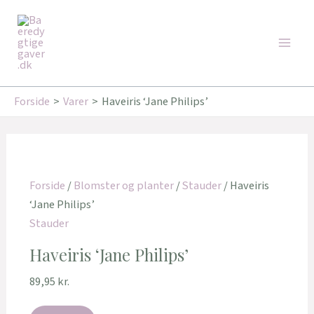
Gå
Den
Den
Main
til
oprindelige
aktuelle
Tilbud!
Tilbud!
Men
indholdet
pris
pris
var:
er:
99,95 kr..
89,95 kr..
Forside
Varer
Haveiris ‘Jane Philips’
Forside
/
Blomster og planter
/
Stauder
/ Haveiris
‘Jane Philips’
Stauder
Haveiris ‘Jane Philips’
89,95
kr.