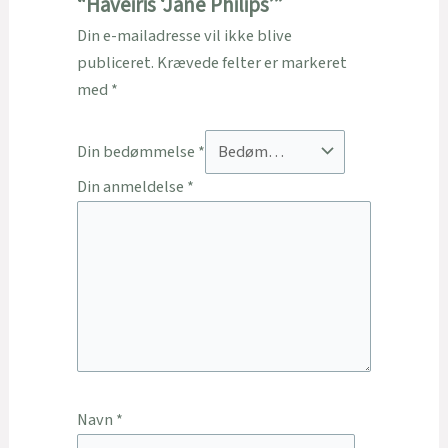
“Haveiris ‘Jane Philips’”
Din e-mailadresse vil ikke blive
publiceret.
Krævede felter er markeret
med
*
Din bedømmelse
*
Din anmeldelse
*
Navn
*