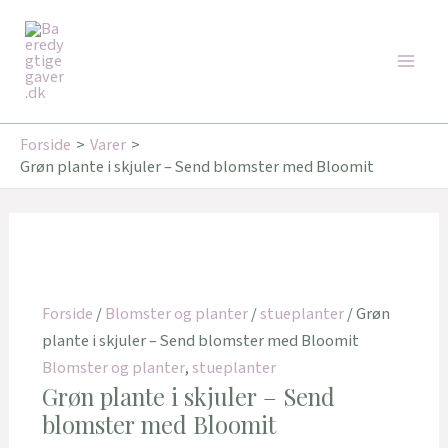
Gå
Den
Den
Main
til
oprindelige
aktuelle
Tilbud!
Tilbud!
Men
indholdet
pris
pris
var:
er:
349,00 kr..
296,65 kr..
Forside
Varer
Grøn plante i skjuler – Send blomster med Bloomit
Forside
/
Blomster og planter
/
stueplanter
/ Grøn
plante i skjuler – Send blomster med Bloomit
Blomster og planter
,
stueplanter
Grøn plante i skjuler – Send
blomster med Bloomit