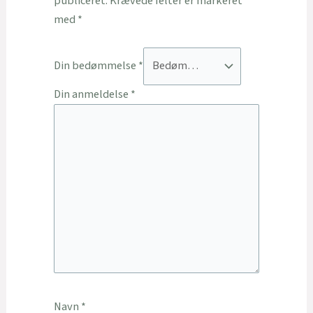
publiceret.
Krævede felter er markeret
med
*
Din bedømmelse
*
Din anmeldelse
*
Navn
*