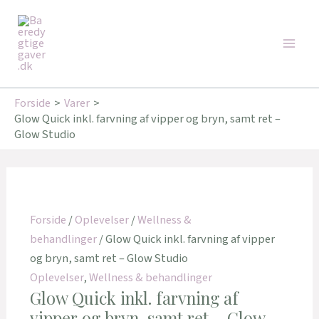
Gå
Main
til
Men
indholdet
Forside
Varer
Glow Quick inkl. farvning af vipper og bryn, samt ret –
Glow Studio
Forside
/
Oplevelser
/
Wellness &
behandlinger
/ Glow Quick inkl. farvning af vipper
og bryn, samt ret – Glow Studio
Oplevelser
,
Wellness & behandlinger
Glow Quick inkl. farvning af
vipper og bryn, samt ret – Glow