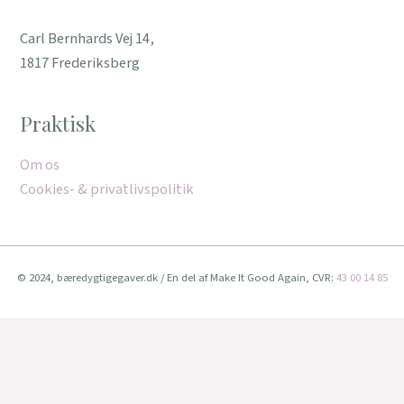
Carl Bernhards Vej 14,
1817 Frederiksberg
Praktisk
Om os
Cookies- & privatlivspolitik
© 2024, bæredygtigegaver.dk / En del af Make It Good Again, CVR:
43 00 14 85
Vi bruger cookies for at give dig den bedste oplevelse muligt.