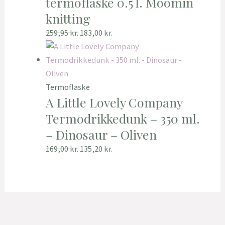
termoflaske 0.5 l. Moomin
knitting
259,95
kr.
183,00
kr.
Termoflaske
A Little Lovely Company
Termodrikkedunk – 350 ml.
– Dinosaur – Oliven
169,00
kr.
135,20
kr.