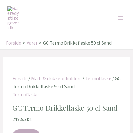
Gå
Den
Den
Den
Den
Den
Den
Main
til
oprindelige
oprindelige
oprindelige
aktuelle
aktuelle
aktuelle
Tilbud!
Tilbud!
Tilbud!
Tilbud!
Tilbud!
Tilbud!
Men
indholdet
pris
pris
pris
pris
pris
pris
var:
var:
var:
er:
er:
er:
179,95 kr..
249,95 kr..
179,00 kr..
162,00 kr..
221,00 kr..
143,20 kr..
Forside
Varer
GC Termo Drikkeflaske 50 cl Sand
Forside
/
Mad- & drikkebeholdere
/
Termoflaske
/ GC
Termo Drikkeflaske 50 cl Sand
Termoflaske
GC Termo Drikkeflaske 50 cl Sand
249,95
kr.