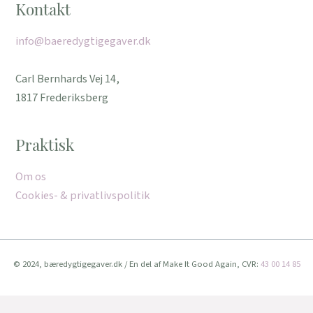
Kontakt
info@baeredygtigegaver.dk
Carl Bernhards Vej 14,
1817 Frederiksberg
Praktisk
Om os
Cookies- & privatlivspolitik
© 2024, bæredygtigegaver.dk / En del af Make It Good Again, CVR:
43 00 14 85
Vi bruger cookies for at give dig den bedste oplevelse muligt.