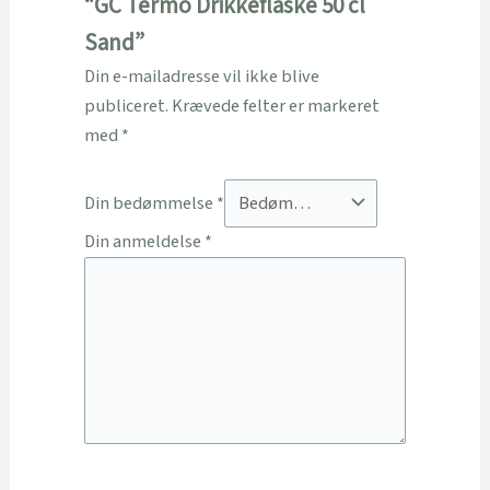
“GC Termo Drikkeflaske 50 cl
Sand”
Din e-mailadresse vil ikke blive
publiceret.
Krævede felter er markeret
med
*
Din bedømmelse
*
Din anmeldelse
*