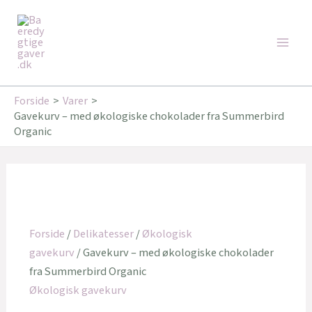
Gå
Main
til
Men
indholdet
Forside
Varer
Gavekurv – med økologiske chokolader fra Summerbird
Organic
Forside
/
Delikatesser
/
Økologisk
gavekurv
/ Gavekurv – med økologiske chokolader
fra Summerbird Organic
Økologisk gavekurv