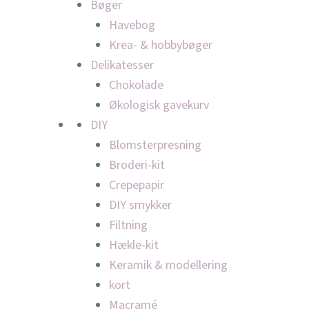
Bøger
Havebog
Krea- & hobbybøger
Delikatesser
Chokolade
Økologisk gavekurv
DIY
Blomsterpresning
Broderi-kit
Crepepapir
DIY smykker
Filtning
Hækle-kit
Keramik & modellering
kort
Macramé