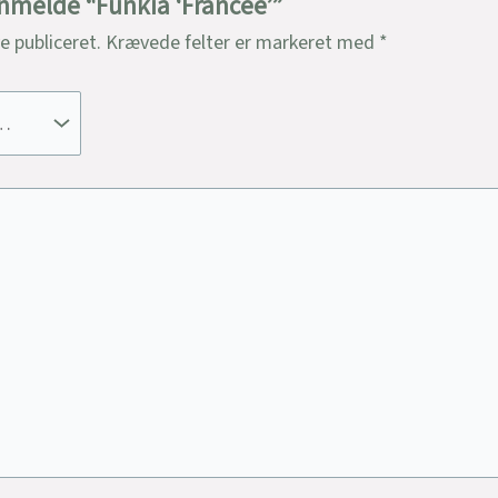
anmelde “Funkia ‘Francee’”
ve publiceret.
Krævede felter er markeret med
*