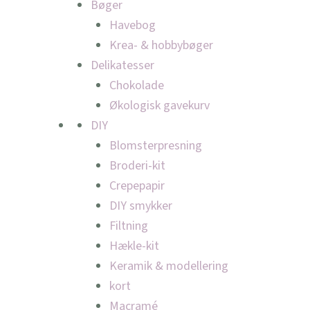
Bøger
Havebog
Krea- & hobbybøger
Delikatesser
Chokolade
Økologisk gavekurv
DIY
Blomsterpresning
Broderi-kit
Crepepapir
DIY smykker
Filtning
Hækle-kit
Keramik & modellering
kort
Macramé