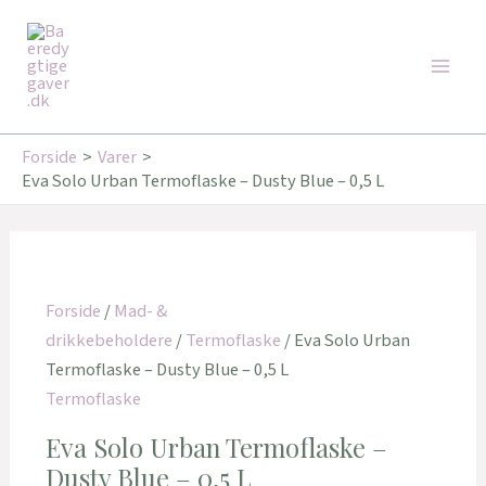
Gå
Den
Den
Main
til
oprindelige
aktuelle
Tilbud!
Tilbud!
Men
indholdet
pris
pris
var:
er:
199,00 kr..
159,20 kr..
Forside
Varer
Eva Solo Urban Termoflaske – Dusty Blue – 0,5 L
Forside
/
Mad- &
drikkebeholdere
/
Termoflaske
/ Eva Solo Urban
Termoflaske – Dusty Blue – 0,5 L
Termoflaske
Eva Solo Urban Termoflaske –
Dusty Blue – 0,5 L