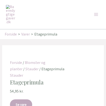
Gå
Main
til
Men
indholdet
Forside
Varer
Etageprimula
Forside
/
Blomster og
planter
/
Stauder
/ Etageprimula
Stauder
Etageprimula
54,95
kr.
Se vare