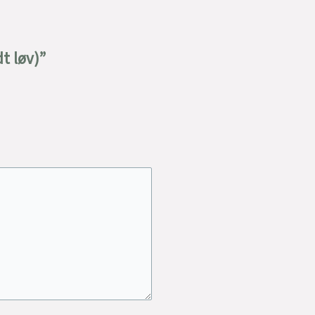
t løv)”