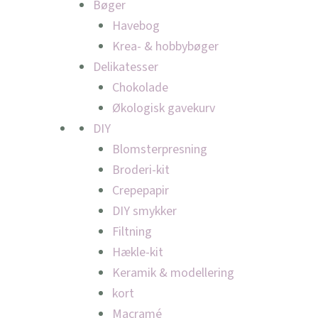
Bøger
Havebog
Krea- & hobbybøger
Delikatesser
Chokolade
Økologisk gavekurv
DIY
Blomsterpresning
Broderi-kit
Crepepapir
DIY smykker
Filtning
Hækle-kit
Keramik & modellering
kort
Macramé