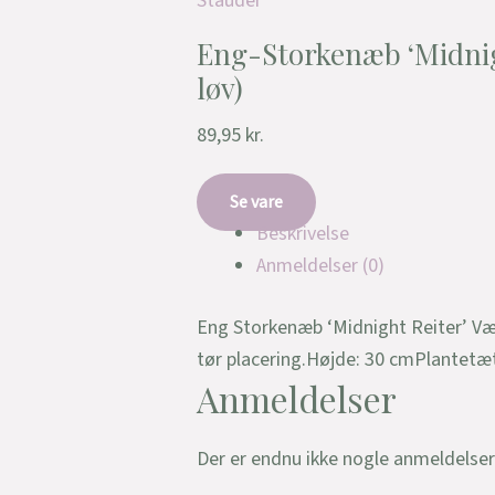
Stauder
Eng-Storkenæb ‘Midnigh
løv)
89,95
kr.
Se vare
Beskrivelse
Anmeldelser (0)
Eng Storkenæb ‘Midnight Reiter’ Væks
tør placering.Højde: 30 cmPlantetæ
Anmeldelser
Der er endnu ikke nogle anmeldelser