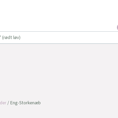
 (rødt løv)
der
/ Eng-Storkenæb