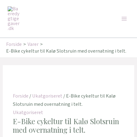
Gå
Main
til
Men
indholdet
Forside
Varer
E-Bike cykeltur til Kalø Slotsruin med overnatning i telt.
Forside
/
Ukatgoriseret
/ E-Bike cykeltur til Kalø
Slotsruin med overnatning i telt.
Ukatgoriseret
E-Bike cykeltur til Kalø Slotsruin
med overnatning i telt.