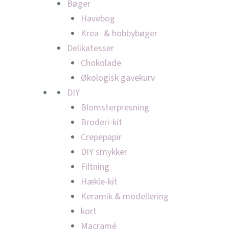
Bøger
Havebog
Krea- & hobbybøger
Delikatesser
Chokolade
Økologisk gavekurv
DIY
Blomsterpresning
Broderi-kit
Crepepapir
DIY smykker
Filtning
Hækle-kit
Keramik & modellering
kort
Macramé