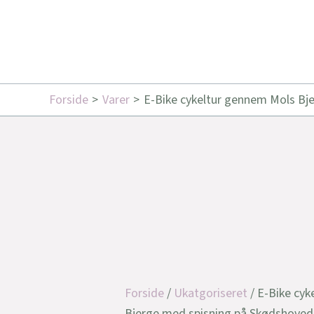
Forside
Varer
E-Bike cykeltur gennem Mols Bj
Forside
/
Ukatgoriseret
/ E-Bike cy
Bjerge med spisning på Skødshoved