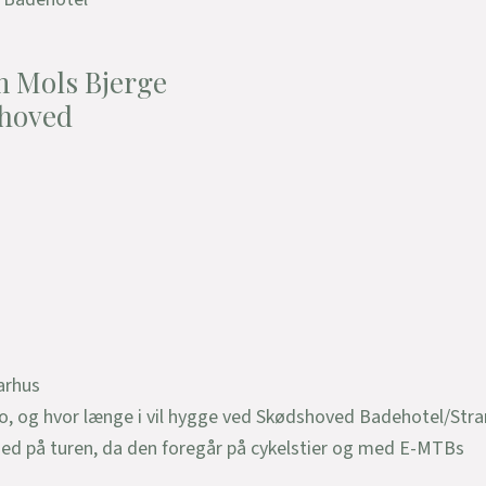
m Mols Bjerge
shoved
arhus
po, og hvor længe i vil hygge ved Skødshoved Badehotel/Stra
med på turen, da den foregår på cykelstier og med E-MTBs