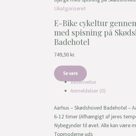
Ukatgoriseret
E-Bike cykeltur genne
med spisning på Skød
Badehotel
749,50
kr.
Se vare
Beskrivelse
Anmeldelser (0)
Aarhus – Skødshoved Badehotel – A
6-12 timer (Afhængigt af jeres tem
Nybegynder til øvet. Alle kan være 
Topmoderne uds