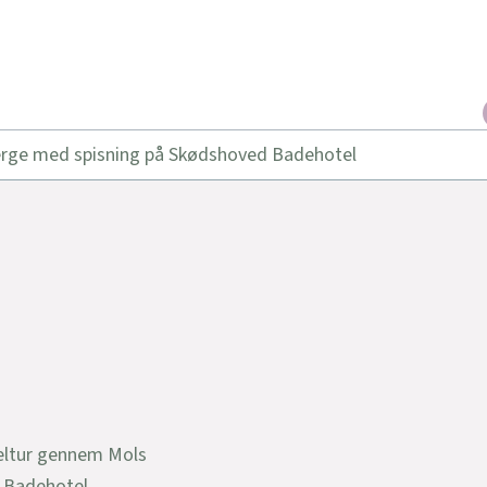
erge med spisning på Skødshoved Badehotel
keltur gennem Mols
 Badehotel