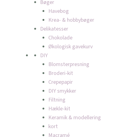
Bøger
Havebog
Krea- & hobbybøger
Delikatesser
Chokolade
Økologisk gavekurv
DIY
Blomsterpresning
Broderi-kit
Crepepapir
DIY smykker
Filtning
Hækle-kit
Keramik & modellering
kort
Macramé